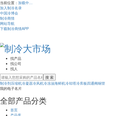
当前位置：
加载中…
加入制冷名录
中国冷博会
制冷商情
网站导航
下载制冷商情APP
找产品
找公司
找人
搜 索
制冷剂
压缩机
冷凝器
冷风机
冷冻油
海鲜机
冷却塔
冷库板
四通阀
铜管
我的电子名片
全部产品分类
首页
产品库